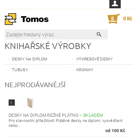
0
0 Kč
KNIHAŘSKÉ VÝROBKY
DESKY NA DIPLOM
VÝKRESOVÉ DESKY
TUBUSY
KRONIKY
NEJPRODÁVANĚJŠÍ
1.
DESKY NA DIPLOM REŽNÉ PLÁTNO
–
SKLADEM
Pro slavnostní příležitosti Plátěné desky na diplom, vysvědčení
nebo...
od 100 Kč