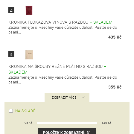
2.
KRONIKA FLOKÁŽOVÁ VÍNOVÁ S RAŽBOU
–
SKLADEM
Zaznamenejte si všechny vaše důležité události Pusťte se do
psaní...
435 Kč
3.
KRONIKA NA ŠROUBY REŽNÉ PLÁTNO S RAŽBOU
–
SKLADEM
Zaznamenejte si všechny vaše důležité události Pusťte se do
psaní...
355 Kč
ZOBRAZIT VÍCE
NA SKLADĚ
95
Kč
440
Kč
POLOŽEK K ZOBRAZENÍ:
31