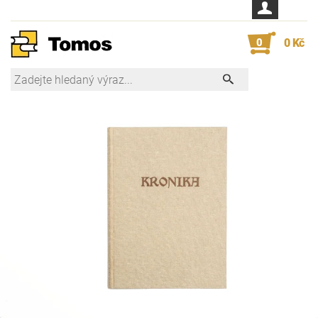
0
0 Kč