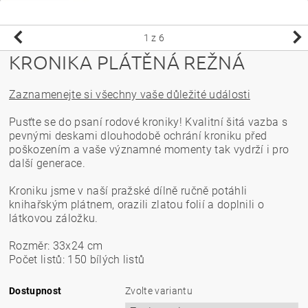
1
z 6
KRONIKA PLÁTĚNÁ REŽNÁ
Zaznamenejte si všechny vaše důležité události
Pusťte se do psaní rodové kroniky! Kvalitní šitá vazba s
pevnými deskami dlouhodobě ochrání kroniku před
poškozením a vaše významné momenty tak vydrží i pro
další generace.
Kroniku jsme v naší pražské dílně ručně potáhli
knihařským plátnem, orazili zlatou folií a doplnili o
látkovou záložku.
Rozměr: 33x24 cm
Počet listů: 150 bílých listů
Dostupnost
Zvolte variantu