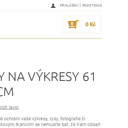
|
PŘIHLÁŠENÍ
REGISTRACE
0
0 Kč
Y NA VÝKRESY 61
 CM
ních lavic
 ochrání vaše výkresy, rysy, fotografie či
látkovým tkanicím se nemusíte bát, že Vám obsah