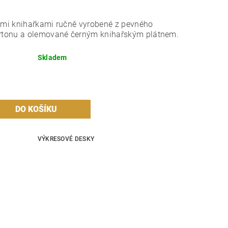
.
imi knihařkami ručně vyrobené z pevného
rtonu a olemované černým knihařským plátnem.
Skladem
VÝKRESOVÉ DESKY