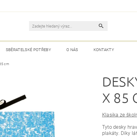
SBĚRATELSKÉ POTŘEBY
O NÁS
KONTAKTY
 85 cm
DESK
X 85
Klasika ze škol
Tyto desky hravě
plakáty. Díky 