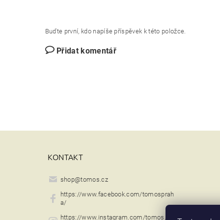
Buďte první, kdo napíše příspěvek k této položce.
Přidat komentář
KONTAKT
shop
@
tomos.cz
https://www.facebook.com/tomosprah
a/
https://www.instagram.com/tomos.st