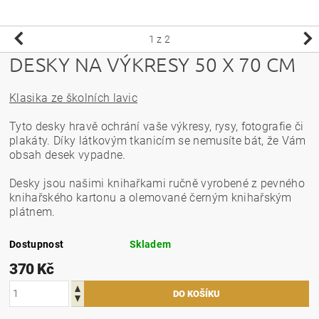
1
z 2
DESKY NA VÝKRESY 50 X 70 CM
Klasika ze školních lavic
Tyto desky hravě ochrání vaše výkresy, rysy, fotografie či
plakáty. Díky látkovým tkanicím se nemusíte bát, že Vám
obsah desek vypadne.
Desky jsou našimi knihařkami ručně vyrobené z pevného
knihařského kartonu a olemované černým knihařským
plátnem.
Dostupnost
Skladem
370 Kč