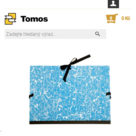
0
0 Kč