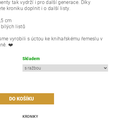
ty tak vydrží i pro další generace. Díky
 kroniku doplnit i o další listy.
,5 cm
 bílých listů
sme vyrobili s úctou ke knihařskému řemeslu v
lně.
❤️
Skladem
KRONIKY