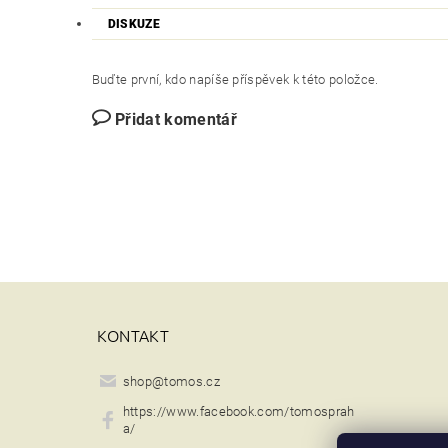
DISKUZE
Buďte první, kdo napíše příspěvek k této položce.
Přidat komentář
KONTAKT
shop
@
tomos.cz
https://www.facebook.com/tomosprah
a/