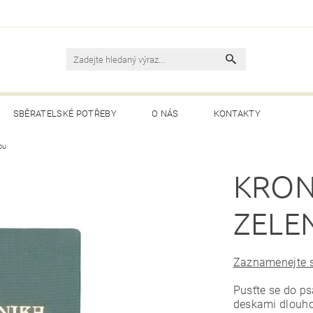
SBĚRATELSKÉ POTŘEBY
O NÁS
KONTAKTY
ou
KRON
ZELE
Zaznamenejte si
Pusťte se do ps
deskami dlouho