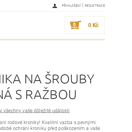
|
PŘIHLÁŠENÍ
REGISTRACE
0
0 Kč
IKA NA ŠROUBY
NÁ S RAŽBOU
 všechny vaše důležité události
aní rodové kroniky! Kvalitní vazba s pevnými
době ochrání kroniku před poškozením a vaše