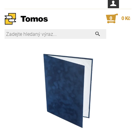
0
0 Kč