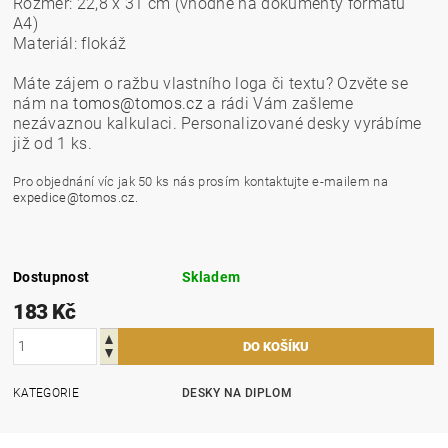
Rozměr: 22,8 x 31 cm (vhodné na dokumenty formátu
A4)
Materiál: flokáž
Máte zájem o ražbu vlastního loga či textu? Ozvěte se
nám na
tomos@tomos.cz
a rádi Vám zašleme
nezávaznou kalkulaci. Personalizované desky vyrábíme
již od 1 ks.
Pro objednání víc jak 50 ks nás prosím kontaktujte e-mailem na
expedice@tomos.cz.
Dostupnost
Skladem
183 Kč
KATEGORIE
DESKY NA DIPLOM