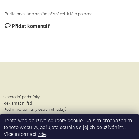
Buďte první, kdo napíše příspěvek k této položce.
Přidat komentář
Obchodní podmínky
Reklamační řád
Podmínky ochrany osobních údajů
Možnosti dopravy a platby
Tento web používá soubory cookie. Dalším procházením
tohoto webu vyjadřujete souhlas s jejich používáním..
Přijímáme platební karty
Více informací
zde
.