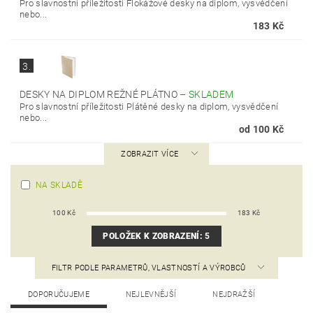
Pro slavnostní příležitosti Flokážové desky na diplom, vysvědčení
nebo...
183 Kč
3.
DESKY NA DIPLOM REŽNÉ PLÁTNO
–
SKLADEM
Pro slavnostní příležitosti Plátěné desky na diplom, vysvědčení
nebo...
od 100 Kč
ZOBRAZIT VÍCE
NA SKLADĚ
100
Kč
183
Kč
POLOŽEK K ZOBRAZENÍ:
5
FILTR PODLE PARAMETRŮ, VLASTNOSTÍ A VÝROBCŮ
DOPORUČUJEME
NEJLEVNĚJŠÍ
NEJDRAŽŠÍ