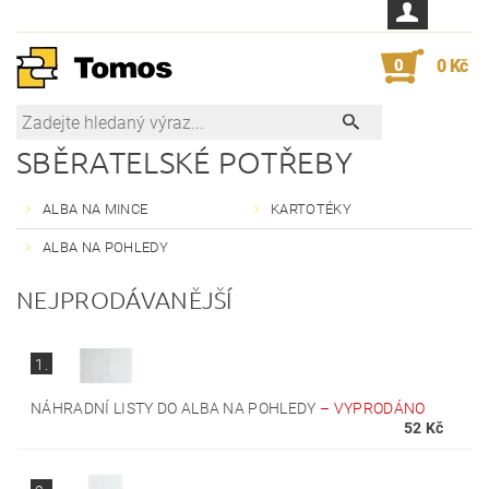
0
0 Kč
SBĚRATELSKÉ POTŘEBY
ALBA NA MINCE
KARTOTÉKY
ALBA NA POHLEDY
NEJPRODÁVANĚJŠÍ
1.
NÁHRADNÍ LISTY DO ALBA NA POHLEDY
–
VYPRODÁNO
52 Kč