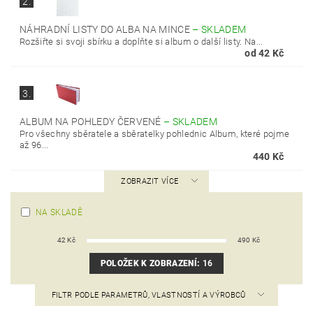
2.
NÁHRADNÍ LISTY DO ALBA NA MINCE
–
SKLADEM
Rozšiřte si svoji sbírku a doplňte si album o další listy. Na...
od 42 Kč
3.
ALBUM NA POHLEDY ČERVENÉ
–
SKLADEM
Pro všechny sběratele a sběratelky pohlednic Album, které pojme
až 96...
440 Kč
ZOBRAZIT VÍCE
NA SKLADĚ
42
Kč
490
Kč
POLOŽEK K ZOBRAZENÍ:
16
FILTR PODLE PARAMETRŮ, VLASTNOSTÍ A VÝROBCŮ