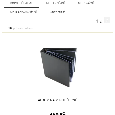
DOPORUČUJEME
NEJLEVNĚJŠÍ
NEJDRAŽŠÍ
NEJPRODÁVANĚJŠÍ
ABECEDNĚ
1
2
16
položek celkem
ALBUM NA MINCE ČERNÉ
450 Kč