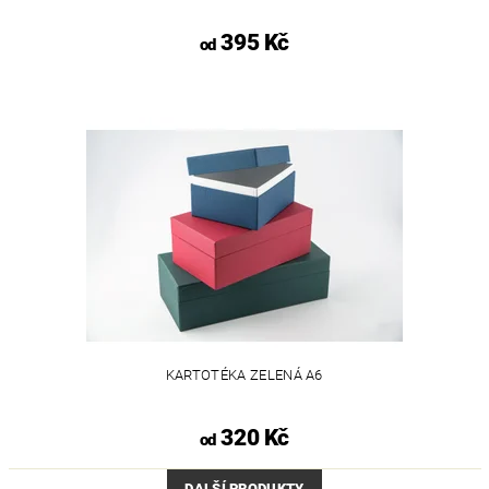
395 Kč
od
KARTOTÉKA ZELENÁ A6
320 Kč
od
DALŠÍ PRODUKTY