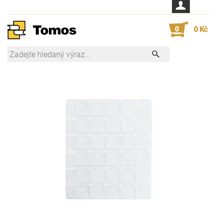
0
0 Kč