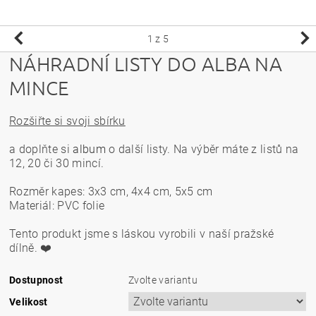
1
z 5
NÁHRADNÍ LISTY DO ALBA NA
MINCE
Rozšiřte si svoji sbírk
u
a doplňte si
album
o další listy.
Na výběr máte z listů na
12, 20 či 30 mincí.
Rozměr kapes: 3x3 cm, 4x4 cm, 5x5 cm
Materiál: PVC folie
Tento produkt jsme s láskou vyrobili v naší pražské
dílně. ❤️
Dostupnost
Zvolte variantu
Velikost