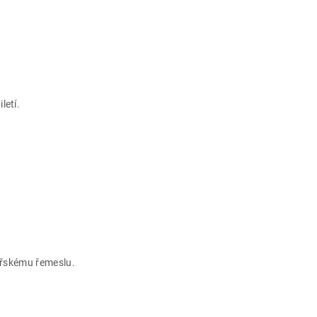
iletí.
hařskému řemeslu.