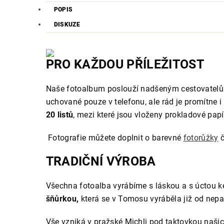
POPIS
DISKUZE
PRO KAŽDOU PŘÍLEŽITOST
Naše fotoalbum poslouží nadšeným cestovatelům
uchované pouze v telefonu, ale rád je promítne 
20 listů
, mezi které jsou vloženy prokladové papí
Fotografie můžete doplnit o barevné
fotorůžky
č
TRADIČNÍ VÝROBA
Všechna fotoalba vyrábíme s láskou a s úctou k
šňůrkou,
která se v Tomosu vyráběla již od nepa
Vše vzniká v pražské Michli pod taktovkou naši