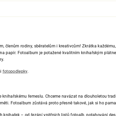
, členům rodiny, sběratelům i kreativcům! Zkrátka každém
i na papír. Fotoalbum je potažené kvalitním knihařským plát
ry.
i
fotopodlepky
.
e knihařskému řemeslu. Chceme navázat na dlouholetou tradici
měti. Fotoalbum zůstává proto přesně takové, jak si ho pamatu
ch knihařek – od
řezání vnitřních listů fotoalb, potahování d