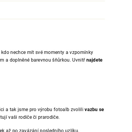
u, kdo nechce mít své momenty a vzpomínky
nem a doplněné barevnou šňůrkou. Uvnitř
najdete
 a tak jsme pro výrobu fotoalb zvolili
vazbu se
jí vaši rodiče či prarodiče.
esek až po zavázání posledního uzlíku.